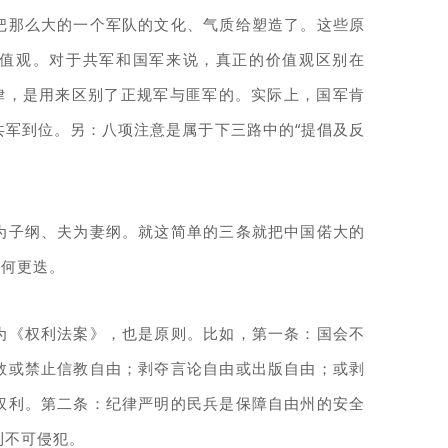
把那么大的一个军队的文化、气质给塑造了。这些原
值观。对于共军和国军来说，真正的价值观区别在
纪律，是用来区别了正规军与匪军的。实际上，国军肯
共军到位。另：八项注意是属于下三路中的“提倡及反
为子纲、夫为妻纲。就这简单的三条就把中国偌大的
如何更迭。
为《权利法案》，也是原则。比如，第一条：国会不
教或禁止信教自由；剥夺言论自由或出版自由；或剥
权利。第二条：纪律严明的民兵是保障自由州的安全
利不可侵犯。