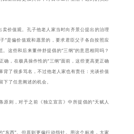
出卖价值观。孔子他老人家当时向齐景公提出的治理
子子”是偏价值观和愿景的，要求君臣父子各自按照应
范。这些和后来董仲舒提倡的“三纲”的意思相同吗？
正确，在极具操作性的“三纲”面前，这些更高更正确
无辜背了很多骂名，不过他老人家也有责任：光谈价值
留下了任意阐述的机会。
条原则，对于之前《独立宣言》中所提倡的“天赋人
。
的“东西”。但原则更偏行动指针。用这个标准，大家