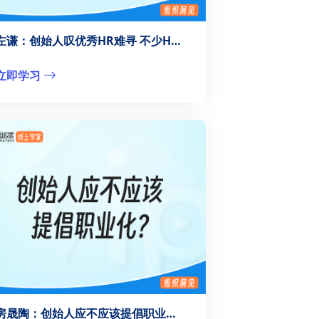
左谦：创始人叹优秀HR难寻 不少HR却怨怀才不遇？
立即学习
房晟陶：创始人应不应该提倡职业化？