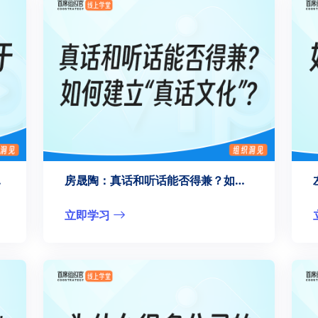
言”？
房晟陶：真话和听话能否得兼？如何建立“真话文化”？
立即学习