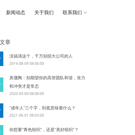
新闻动态
关于我们
联系我们
文章
没搞清这个，千万别招大公司的人
2019-08-09 08:06:00
房晟陶：别期望你的高管团队和谐，张力
和冲突才是常态
2020-09-09 08:00:00
“成年人”三个字，到底意味着什么？
2021-06-01 08:03:00
你想要“青色组织”，还是“美好组织”？