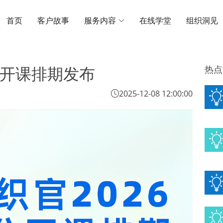
首页
客户故事
服务内容
在线学堂
组织洞见
热点
开课排期发布
2025-12-08 12:00:00